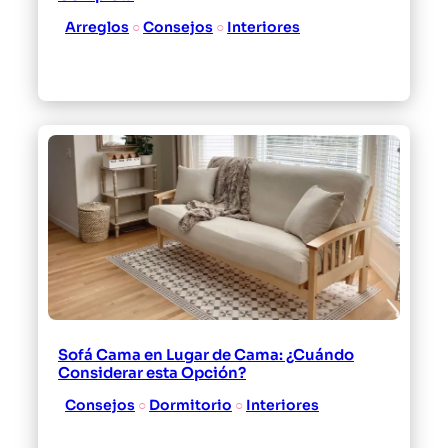
Arreglos
 ○ 
Consejos
 ○ 
Interiores
Sofá Cama en Lugar de Cama: ¿Cuándo
Considerar esta Opción?
Consejos
 ○ 
Dormitorio
 ○ 
Interiores