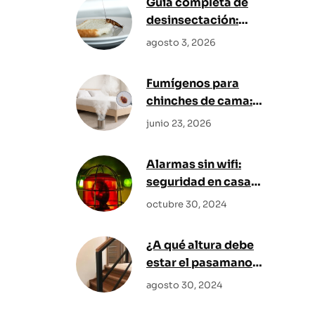
Guía completa de
desinsectación:
Cómo eliminar las
agosto 3, 2026
cucarachas
definitivamente y
Fumígenos para
bloquear sus vías de
chinches de cama:
acceso
su papel en la
junio 23, 2026
fumigación y cómo
usarlos
Alarmas sin wifi:
correctamente
seguridad en casa
sin depender de
octubre 30, 2024
internet
¿A qué altura debe
estar el pasamanos
de una escalera?
agosto 30, 2024