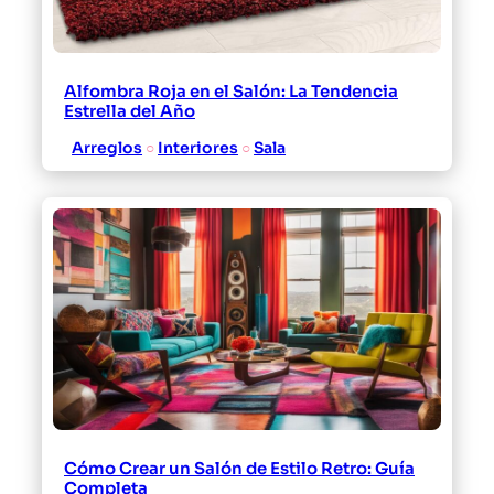
Alfombra Roja en el Salón: La Tendencia
Estrella del Año
Arreglos
 ○ 
Interiores
 ○ 
Sala
Cómo Crear un Salón de Estilo Retro: Guía
Completa