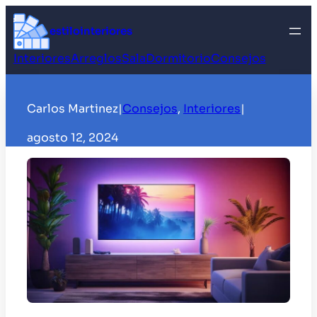
Saltar
al
estilointeriores
contenido
Interiores
Arreglos
Sala
Dormitorio
Consejos
Carlos Martinez
|
Consejos
, 
Interiores
|
agosto 12, 2024