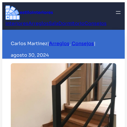
Saltar
al
estilointeriores
contenido
Interiores
Arreglos
Sala
Dormitorio
Consejos
Carlos Martinez
|
Arreglos
, 
Consejos
|
agosto 30, 2024